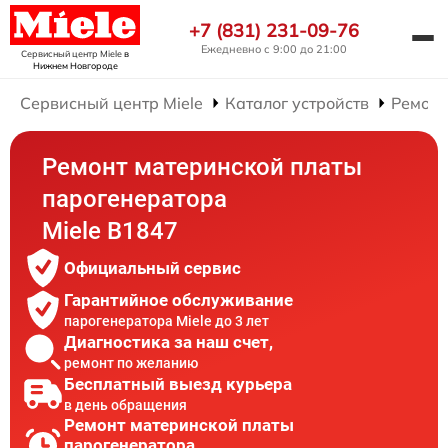
+7 (831) 231-09-76
Ежедневно с 9:00 до 21:00
Сервисный центр Miele
в
Нижнем Новгороде
Сервисный центр Miele
Каталог устройств
Ремонт
Ремонт материнской платы
парогенератора
Miele B1847
Официальный сервис
Гарантийное обслуживание
парогенератора Miele до 3 лет
Диагностика за наш счет,
ремонт по желанию
Бесплатный выезд курьера
в день обращения
Ремонт материнской платы
парогенератора