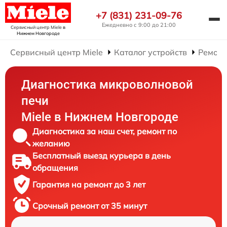
+7 (831) 231-09-76
Ежедневно с 9:00 до 21:00
Сервисный центр Miele
в
Нижнем Новгороде
Сервисный центр Miele
Каталог устройств
Ремонт
Диагностика микроволновой
печи
Miele в Нижнем Новгороде
Диагностика за наш счет, ремонт по
желанию
Бесплатный выезд курьера в день
обращения
Гарантия на ремонт до 3 лет
Срочный ремонт от 35 минут