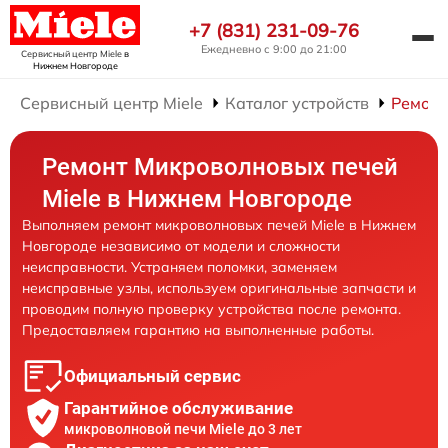
+7 (831) 231-09-76
Ежедневно с 9:00 до 21:00
Сервисный центр Miele
в
Нижнем Новгороде
Сервисный центр Miele
Каталог устройств
Ремонт
Ремонт Микроволновых печей
Miele в Нижнем Новгороде
Выполняем ремонт микроволновых печей Miele в Нижнем
Новгороде независимо от модели и сложности
неисправности. Устраняем поломки, заменяем
неисправные узлы, используем оригинальные запчасти и
проводим полную проверку устройства после ремонта.
Предоставляем гарантию на выполненные работы.
Официальный сервис
Гарантийное обслуживание
микроволновой печи Miele до 3 лет