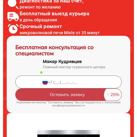
Диагностика за наш счет,
ремонт по желанию
Бесплатный выезд курьера
в день обращения
Срочный ремонт
микроволновой печи Miele от 35 минут
Бесплатная консультация со
специалистом
Макар Кудрявцев
Главный мастер сервисного центра
Оставить заявку
Нажимая на кнопку "Оставить заявку" Вы соглашаетесь c
политикой
конфиденциальности