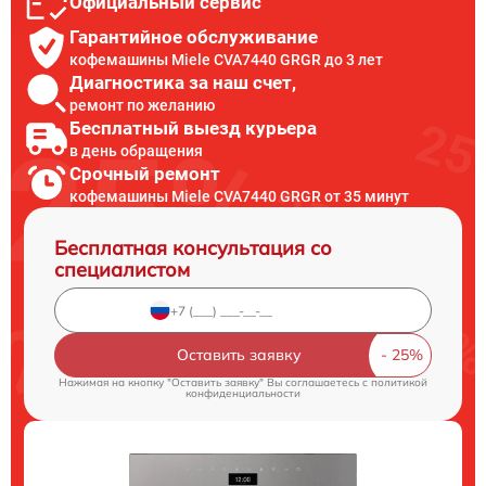
Официальный сервис
Гарантийное обслуживание
кофемашины Miele CVA7440 GRGR до 3 лет
Диагностика за наш счет,
ремонт по желанию
Бесплатный выезд курьера
в день обращения
Срочный ремонт
кофемашины Miele CVA7440 GRGR от 35 минут
Бесплатная консультация со
специалистом
Оставить заявку
Нажимая на кнопку "Оставить заявку" Вы соглашаетесь c
политикой
конфиденциальности