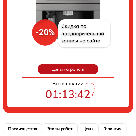
Скидка по
-20%
предварительной
записи на сайте
Цены на ремонт
Конец акции
01:13:41
Преимущества
Этапы работ
Цены
Гарантия
М