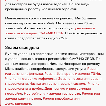
для мастеров не будет новой задачей. На все виды
проведенных работ у нас имеется гарантия.
Минимальные сроки выполнения ремонта. Мы большая
сеть мастерских техники Miele. Мы имеем более 20 тыс.
запчастей. И возможно на наших складах
уже имеется
запчасть на модель CVA7440 GRGR
. При заказе ремонта на
сайте - предоставляется скидка -25%.
Знаем свое дело
Будьте уверены в профессионализме наших мастеров - они
с уверенностью выполнят ремонт Miele CVA7440 GRGR. По
данным наших мастеров в Нижнем Новгороде по ремонту
Miele, наиболее востребованы следующие услуги:
Ремонт
или замена кофемолки
,
Ремонт бойлера или замена ТЭНа
,
Чистка и настройка кофемолки
,
Замена насоса или ремонт
гидросистемы
,
Чистка или ремонт водной системы
,
Чистка
гидросистемы и трубок
,
Диагностика и программная
настройка
,
Настройка или замена термостата
,
Ремонт или
замена капучинатора
,
Ремонт пароблока или
декальцинация
.