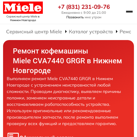
+7 (831) 231-09-76
Ежедневно с 9:00 до 21:00
Сервисный центр Miele
в
Позвонить
мне утром
Нижнем Новгороде
Сервисный центр Miele
Каталог устройств
Ремон
Ремонт кофемашины
Miele CVA7440 GRGR в Нижнем
Новгороде
Выполняем ремонт Miele CVA7440 GRGR в Нижнем
Новгороде с устранением неисправностей любой
сложности. Проводим диагностику, выявляем причины
поломки, заменяем неисправные детали и
восстанавливаем работоспособность устройства.
Используем оригинальные или рекомендованные
производителем запчасти, после ремонта выполняем
проверку всех функций и предоставляем гарантию.