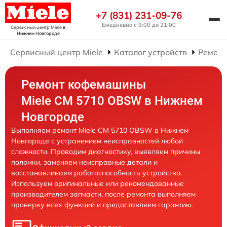
+7 (831) 231-09-76
Ежедневно с 9:00 до 21:00
Сервисный центр Miele
в
Нижнем Новгороде
Сервисный центр Miele
Каталог устройств
Ремон
Ремонт кофемашины
Miele CM 5710 OBSW в Нижнем
Новгороде
Выполняем ремонт Miele CM 5710 OBSW в Нижнем
Новгороде с устранением неисправностей любой
сложности. Проводим диагностику, выявляем причины
поломки, заменяем неисправные детали и
восстанавливаем работоспособность устройства.
Используем оригинальные или рекомендованные
производителем запчасти, после ремонта выполняем
проверку всех функций и предоставляем гарантию.