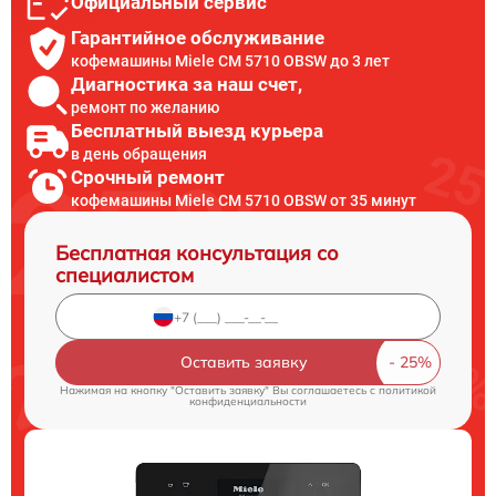
Официальный сервис
Гарантийное обслуживание
кофемашины Miele CM 5710 OBSW до 3 лет
Диагностика за наш счет,
ремонт по желанию
Бесплатный выезд курьера
в день обращения
Срочный ремонт
кофемашины Miele CM 5710 OBSW от 35 минут
Бесплатная консультация со
специалистом
Оставить заявку
Нажимая на кнопку "Оставить заявку" Вы соглашаетесь c
политикой
конфиденциальности