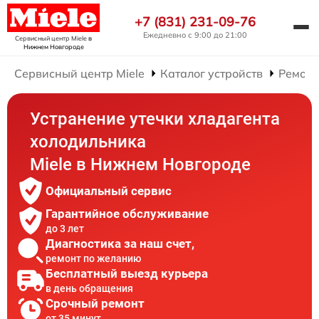
+7 (831) 231-09-76
Ежедневно с 9:00 до 21:00
Сервисный центр Miele
в
Нижнем Новгороде
Сервисный центр Miele
Каталог устройств
Ремонт
Устранение утечки хладагента
холодильника
Miele в Нижнем Новгороде
Официальный сервис
Гарантийное обслуживание
до 3 лет
Диагностика за наш счет,
ремонт по желанию
Бесплатный выезд курьера
в день обращения
Срочный ремонт
от 35 минут