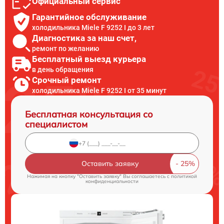
Официальный сервис
Гарантийное обслуживание
холодильника Miele F 9252 I до 3 лет
Диагностика за наш счет,
ремонт по желанию
Бесплатный выезд курьера
в день обращения
Срочный ремонт
холодильника Miele F 9252 I от 35 минут
Бесплатная консультация со
специалистом
Оставить заявку
Нажимая на кнопку "Оставить заявку" Вы соглашаетесь c
политикой
конфиденциальности