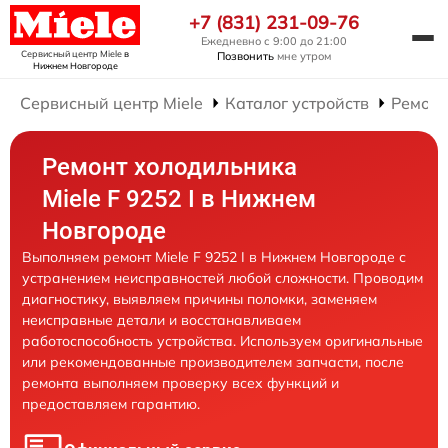
+7 (831) 231-09-76
Ежедневно с 9:00 до 21:00
Сервисный центр Miele
в
Позвонить
мне утром
Нижнем Новгороде
Сервисный центр Miele
Каталог устройств
Ремонт
Ремонт холодильника
Miele F 9252 I в Нижнем
Новгороде
Выполняем ремонт Miele F 9252 I в Нижнем Новгороде с
устранением неисправностей любой сложности. Проводим
диагностику, выявляем причины поломки, заменяем
неисправные детали и восстанавливаем
работоспособность устройства. Используем оригинальные
или рекомендованные производителем запчасти, после
ремонта выполняем проверку всех функций и
предоставляем гарантию.