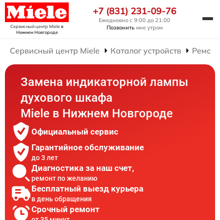
+7 (831) 231-09-76
Ежедневно с 9:00 до 21:00
Сервисный центр Miele
в
Позвонить
мне утром
Нижнем Новгороде
Сервисный центр Miele
Каталог устройств
Ремонт
Замена индикаторной лампы
духового шкафа
Miele в Нижнем Новгороде
Официальный сервис
Гарантийное обслуживание
до 3 лет
Диагностика за наш счет,
ремонт по желанию
Бесплатный выезд курьера
в день обращения
Срочный ремонт
от 35 минут