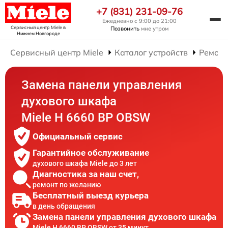
+7 (831) 231-09-76
Ежедневно с 9:00 до 21:00
Сервисный центр Miele
в
Позвонить
мне утром
Нижнем Новгороде
Сервисный центр Miele
Каталог устройств
Ремонт
Замена панели управления
духового шкафа
Miele H 6660 BP OBSW
Официальный сервис
Гарантийное обслуживание
духового шкафа Miele до 3 лет
Диагностика за наш счет,
ремонт по желанию
Бесплатный выезд курьера
в день обращения
Замена панели управления духового шкафа
Miele H 6660 BP OBSW от 35 минут