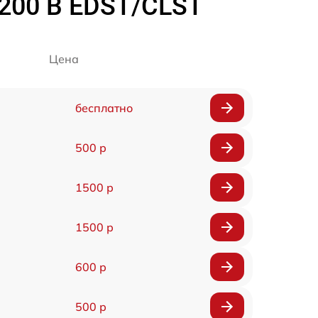
6200 B EDST/CLST
Цена
бесплатно
500 р
1500 р
1500 р
600 р
500 р