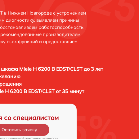
ST в Нижнем Новгороде с устранением
м диагностику, выявляем причины
восстанавливаем работоспособность
и рекомендованные производителем
рку всех функций и предоставляем
 шкафа Miele H 6200 B EDST/CLST до 3 лет
 желанию
бращения
e H 6200 B EDST/CLST от 35 минут
я со специалистом
Оставить заявку
есь c
политикой конфиденциальности