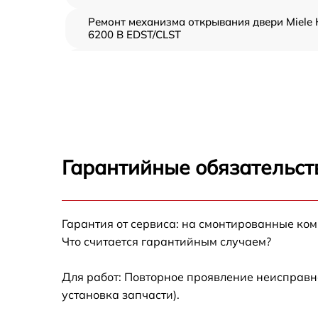
Ремонт механизма открывания двери Miele 
6200 B EDST/CLST
Замена ТЭН Miele H 6200 B EDST/CLST
Замена таймера Miele H 6200 B EDST/CLST
Замена предохранителя Miele H 6200 B
EDST/CLST
Гарантийные обязательст
Замена шнура питания Miele H 6200 B
EDST/CLST
Замена термодатчика Miele H 6200 B
Гарантия от сервиса: на смонтированные ко
EDST/CLST
Что считается гарантийным случаем?
Замена панели управления Miele H 6200 B
EDST/CLST
Для работ: Повторное проявление неисправн
установка запчасти).