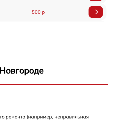
500 р
1200 р
500 р
700 р
 Новгороде
500 р
900 р
1500 р
ого ремонта (например, неправильная