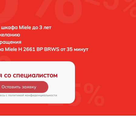
 шкафа Miele до 3 лет
 желанию
бращения
фа
Miele H 2661 BP BRWS от 35 минут
я со специалистом
Оставить заявку
есь c
политикой конфиденциальности