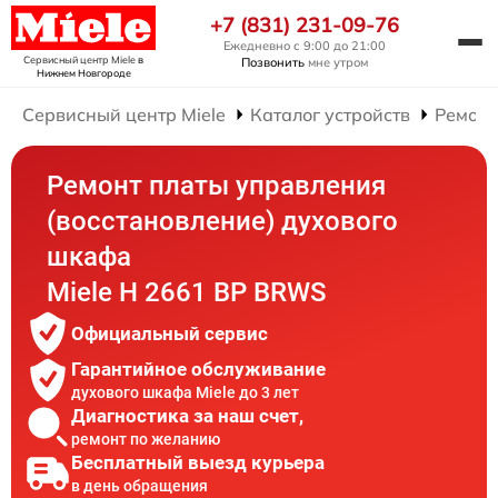
+7 (831) 231-09-76
Ежедневно с 9:00 до 21:00
Сервисный центр Miele
в
Позвонить
мне утром
Нижнем Новгороде
Сервисный центр Miele
Каталог устройств
Ремонт
Ремонт платы управления
(восстановление) духового
шкафа
Miele H 2661 BP BRWS
Официальный сервис
Гарантийное обслуживание
духового шкафа Miele до 3 лет
Диагностика за наш счет,
ремонт по желанию
Бесплатный выезд курьера
в день обращения