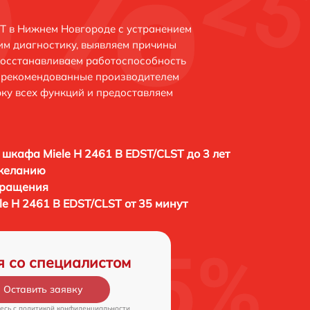
ST в Нижнем Новгороде с устранением
м диагностику, выявляем причины
восстанавливаем работоспособность
и рекомендованные производителем
рку всех функций и предоставляем
 шкафа Miele H 2461 B EDST/CLST до 3 лет
 желанию
бращения
e H 2461 B EDST/CLST от 35 минут
я со специалистом
Оставить заявку
есь c
политикой конфиденциальности