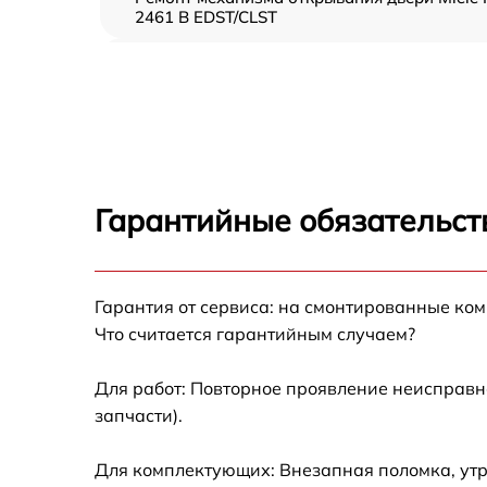
2461 B EDST/CLST
Замена ТЭН Miele H 2461 B EDST/CLST
Замена таймера Miele H 2461 B EDST/CLST
Замена предохранителя Miele H 2461 B
EDST/CLST
Гарантийные обязательст
Замена шнура питания Miele H 2461 B
EDST/CLST
Замена термодатчика Miele H 2461 B
Гарантия от сервиса: на смонтированные ко
EDST/CLST
Что считается гарантийным случаем?
Замена панели управления Miele H 2461 B
EDST/CLST
Для работ: Повторное проявление неисправн
запчасти).
Для комплектующих: Внезапная поломка, утр