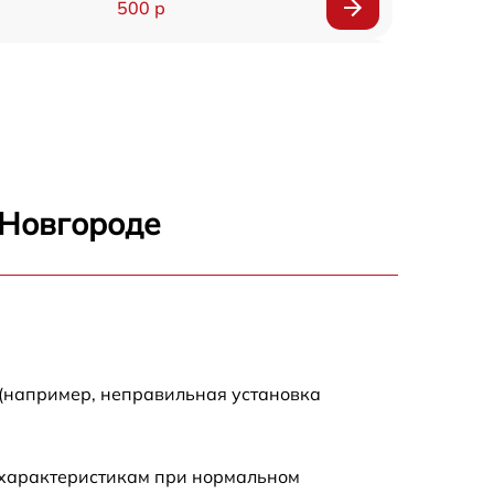
500 р
1200 р
500 р
700 р
 Новгороде
500 р
900 р
1500 р
 (например, неправильная установка
 характеристикам при нормальном