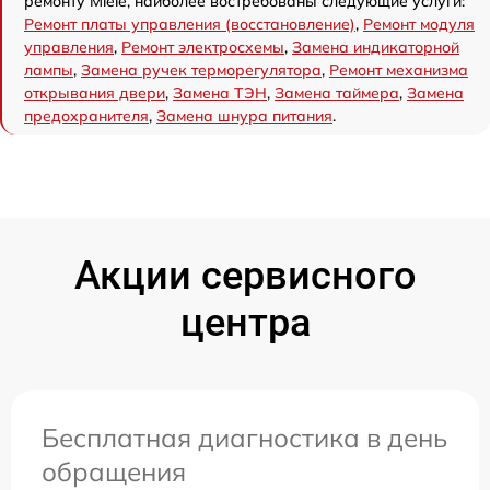
ремонту Miele, наиболее востребованы следующие услуги:
Ремонт платы управления (восстановление)
,
Ремонт модуля
управления
,
Ремонт электросхемы
,
Замена индикаторной
лампы
,
Замена ручек терморегулятора
,
Ремонт механизма
открывания двери
,
Замена ТЭН
,
Замена таймера
,
Замена
предохранителя
,
Замена шнура питания
.
Акции сервисного
центра
Бесплатная диагностика в день
обращения