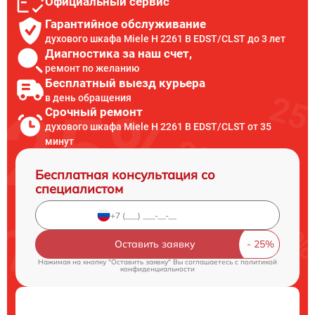
Официальный сервис
Гарантийное обслуживание
духового шкафа Miele H 2261 B EDST/CLST до 3 лет
Диагностика за наш счет,
ремонт по желанию
Бесплатный выезд курьера
в день обращения
Срочный ремонт
духового шкафа Miele H 2261 B EDST/CLST от 35
минут
Бесплатная консультация со
специалистом
Оставить заявку
Нажимая на кнопку "Оставить заявку" Вы соглашаетесь c
политикой
конфиденциальности