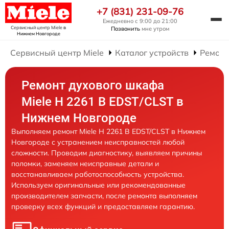
+7 (831) 231-09-76
Ежедневно с 9:00 до 21:00
Сервисный центр Miele
в
Позвонить
мне утром
Нижнем Новгороде
Сервисный центр Miele
Каталог устройств
Ремонт
Ремонт духового шкафа
Miele H 2261 B EDST/CLST в
Нижнем Новгороде
Выполняем ремонт Miele H 2261 B EDST/CLST в Нижнем
Новгороде с устранением неисправностей любой
сложности. Проводим диагностику, выявляем причины
поломки, заменяем неисправные детали и
восстанавливаем работоспособность устройства.
Используем оригинальные или рекомендованные
производителем запчасти, после ремонта выполняем
проверку всех функций и предоставляем гарантию.