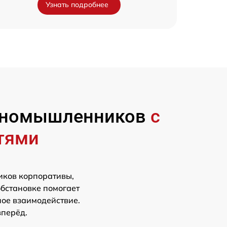
Узнать подробнее
диномышленников
с
тями
иков корпоративы,
обстановке помогает
ное взаимодействие.
вперёд.